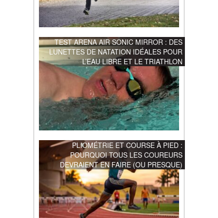
TEST ARENA AIR SONIC MIRROR : DES
LUNETTES DE NATATION IDÉALES POUR
L’EAU LIBRE ET LE TRIATHLON
PLIOMÉTRIE ET COURSE À PIED :
POURQUOI TOUS LES COUREURS
DEVRAIENT EN FAIRE (OU PRESQUE)