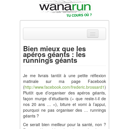
Bien mieux que les
apéros géants : les
Actualités
runnings géants
Equipements & Tests
Je me livrais tantôt à une petite réflexion
Parcours & Courses
matinale sur ma page Facebook
(
http://www.facebook.com/frederic.brossard1
)
Outils & Réseaux
Plutôt que d’organiser des apéros géants,
façon murge d’étudiants (« que reste-t-il de
nos 20 ans … »), biture et vomi à l’appui,
pourquoi ne pas organiser des … runnings
géants ?
Ce serait bien meilleur pour la santé, non ?