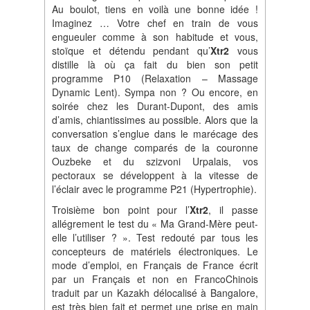
Au boulot, tiens en voilà une bonne idée !
Imaginez … Votre chef en train de vous
engueuler comme à son habitude et vous,
stoïque et détendu pendant qu’
Xtr2
vous
distille là où ça fait du bien son petit
programme P10 (Relaxation – Massage
Dynamic Lent). Sympa non ? Ou encore, en
soirée chez les Durant-Dupont, des amis
d’amis, chiantissimes au possible. Alors que la
conversation s’englue dans le marécage des
taux de change comparés de la couronne
Ouzbeke et du szizvoni Urpalais, vos
pectoraux se développent à la vitesse de
l’éclair avec le programme P21 (Hypertrophie).
Troisième bon point pour l’
Xtr2
, il passe
allégrement le test du « Ma Grand-Mère peut-
elle l’utiliser ? ». Test redouté par tous les
concepteurs de matériels électroniques. Le
mode d’emploi, en Français de France écrit
par un Français et non en FrancoChinois
traduit par un Kazakh délocalisé à Bangalore,
est très bien fait et permet une prise en main