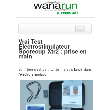
Vrai Test
Electrostimulateur
Actualités
Sporecup Xtr2 : prise en
main
Equipements & Tests
Parcours & Courses
Bon, ben c’est parti … Je me suis lancé dans
l’électro-stimulation.
Outils & Réseaux