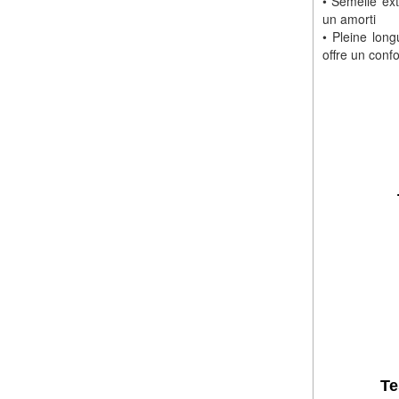
• Semelle ext
un amorti
• Pleine lon
offre un conf
Te