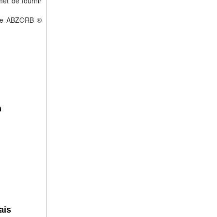
met de fournir
n de ABZORB ®
n
ais