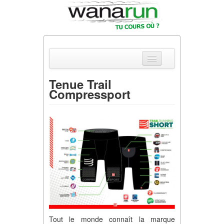
Tenue Trail
Compressport
Actualités
Equipements & Tests
Parcours & Courses
Outils & Réseaux
Tout le monde connaît la marque