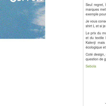
Seul regret,
marques mette
exemple pour 
Je vous consei
shirt L et si 
Le prix du mo
et du textil
Kalenji mai
écologique et
Coté design, 
question de 
Sebola