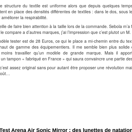
 le structure du textile est uniforme alors que depuis quelques temp
nt en place des densités différentes de textiles : dans le dos, sous le
améliorer la respirabilité.
lle de faire bien attention à la taille lors de la commande. Sebola m’a 
je le compare a d’autres marques, j’ai l’impression que c’est plutot un M.
dèle tester est de 28 Euros, ce qui le place a mi-chemin entre du tex
e haut de gamme des équipementiers. Il me semble bien plus solide
s moins travailler qu’un modèle de grande marque. Mais il appor
 un tampon « fabriqué en France » qui saura convaincre une partie des
c’est assez original sans pour autant être proposer une révolution mai
goût…
Test Arena Air Sonic Mirror : des lunettes de natatio