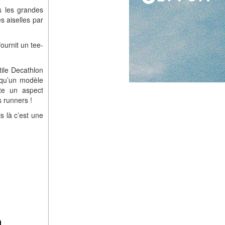
s les grandes
s aiselles par
fournit un tee-
tile Decathlon
 qu’un modèle
te un aspect
 runners !
s là c’est une
n