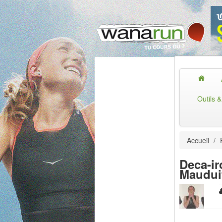
Outils 
Accueil
/
Deca-ir
Maudui