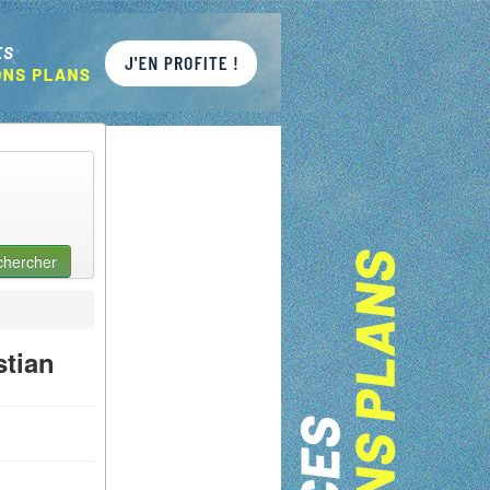
chercher
stian