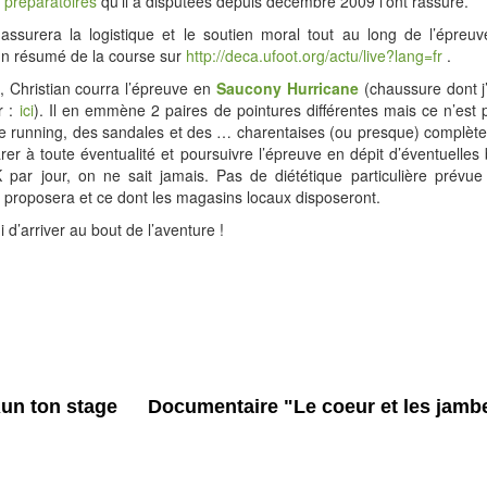
 préparatoires
qu’il a disputées depuis décembre 2009 l’ont rassuré.
ssurera la logistique et le soutien moral tout au long de l’épreuve
un résumé de la course sur
http://deca.ufoot.org/actu/live?lang=fr
.
, Christian courra l’épreuve en
Saucony Hurricane
(chaussure dont j’
r :
ici
). Il en emmène 2 paires de pointures différentes mais ce n’est 
 de running, des sandales et des … charentaises (ou presque) complète
rer à toute éventualité et poursuivre l’épreuve en dépit d’éventuelles
par jour, on ne sait jamais. Pas de diététique particulière prévu
r proposera et ce dont les magasins locaux disposeront.
 d’arriver au bout de l’aventure !
un ton stage
Documentaire "Le coeur et les jamb