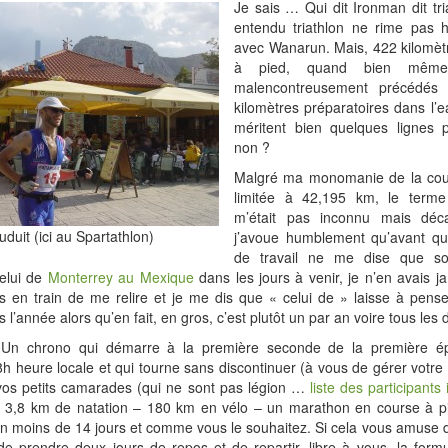
Je sais … Qui dit Ironman dit tri
entendu triathlon ne rime pas h
avec Wanarun. Mais, 422 kilomèt
à pied, quand bien même s
malencontreusement précédés
kilomètres préparatoires dans l’e
méritent bien quelques lignes 
non ?
Malgré ma monomanie de la cou
limitée à 42,195 km, le term
m’était pas inconnu mais dé
duit (ici au Spartathlon)
j’avoue humblement qu’avant qu
de travail ne me dise que son
celui de
Monterrey au Mexique
dans les jours à venir, je n’en avais 
is en train de me relire et je me dis que « celui de » laisse à pense
 l’année alors qu’en fait, en gros, c’est plutôt un par an voire tous les
Un chrono qui démarre à la première seconde de la première ép
 heure locale et qui tourne sans discontinuer (à vous de gérer votre
vos petits camarades (qui ne sont pas légion …
liste des participants i
es 3,8 km de natation – 180 km en vélo – un marathon en course à pi
 en moins de 14 jours et comme vous le souhaitez. Si cela vous amuse d
de prendre deux jours de repos et de repartir, libre à vous, la form