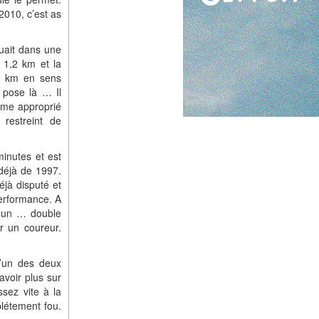
2010, c’est as
quait dans une
 1,2 km et la
2 km en sens
 pose là … Il
erme approprié
restreint de
inutes et est
 déjà de 1997.
jà disputé et
erformance. A
t un … double
r un coureur.
l’un des deux
avoir plus sur
ssez vite à la
plétement fou.