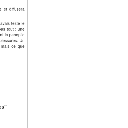
 et diffusera
avais testé le
pas tout : une
nt la panoplie
 blessures. Un
e mais ce que
es"