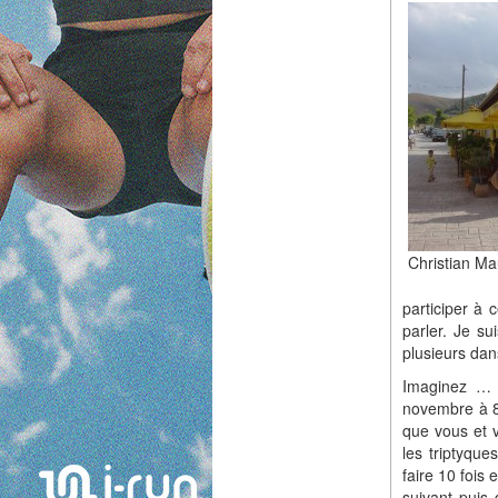
Christian Mau
participer à 
parler. Je su
plusieurs dans
Imaginez … 
novembre à 8h
que vous et 
les triptyqu
faire 10 fois
suivant puis 