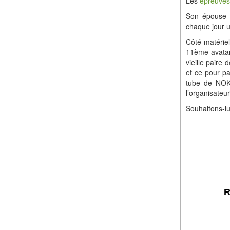
Les
épreuves
Son épouse a
chaque jour 
Côté matériel
11ème avata
vieille paire
et ce pour pa
tube de NOK 
l’organisateu
Souhaitons-lui
R