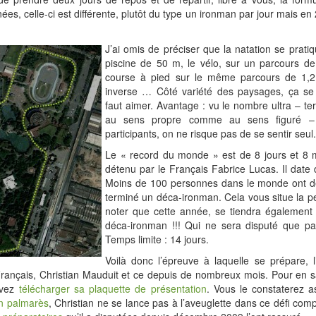
ées, celle-ci est différente, plutôt du type un ironman par jour mais en 
J’ai omis de préciser que la natation se prati
piscine de 50 m, le vélo, sur un parcours de
course à pied sur le même parcours de 1,
inverse … Côté variété des paysages, ça se
faut aimer. Avantage : vu le nombre ultra – t
au sens propre comme au sens figuré – 
participants, on ne risque pas de se sentir seul.
Le « record du monde » est de 8 jours et 8 m
détenu par le Français Fabrice Lucas. Il date
Moins de 100 personnes dans le monde ont dé
terminé un déca-ironman. Cela vous situe la p
noter que cette année, se tiendra égalemen
déca-ironman !!! Qui ne sera disputé que pa
Temps limite : 14 jours.
Voilà donc l’épreuve à laquelle se prépare, 
Français, Christian Mauduit et ce depuis de nombreux mois. Pour en s
uvez
télécharger sa plaquette de présentation
. Vous le constaterez a
n palmarès
, Christian ne se lance pas à l’aveuglette dans ce défi com