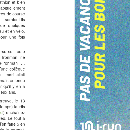
athlon et bien
abituellement
res de course
eraient-ils
 de quelques
au et en vélo,
pour une fois
rse sur route
e Ironman ne
ca-ironman …
’une collègue
 mari allait
jamais entendu
r qu’il y en a
 deux ans.
reuve, le 13
 temps) tandis
ci
) enchainez
ed. Le tout à
’en faire 5 en
ule le permet.