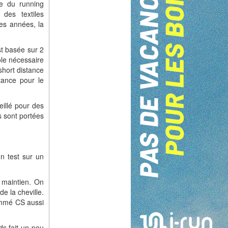
e du running
des textiles
es années, la
t basée sur 2
ôle nécessaire
short distance
ance pour le
illé pour des
 sont portées
un test sur un
 maintien. On
e la cheville.
ommé CS aussi
ds fait un peu