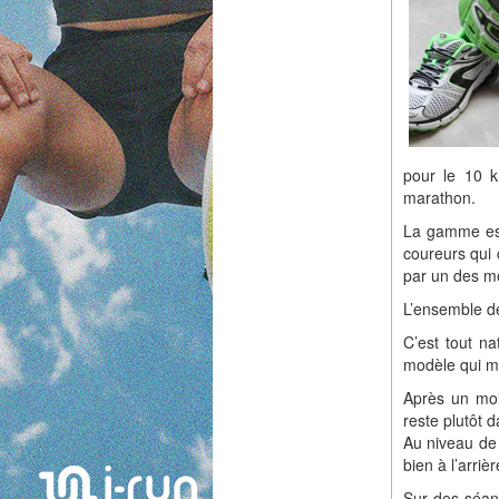
pour le 10 
marathon.
La gamme est
coureurs qui
par un des me
L’ensemble de
C’est tout na
modèle qui me
Après un moi
reste plutôt 
Au niveau de
bien à l’arriè
Sur des séanc