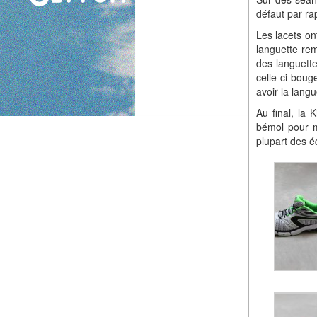
défaut par ra
Les lacets on
languette rem
des languette
celle ci boug
avoir la langu
Au final, la 
bémol pour mo
plupart des é