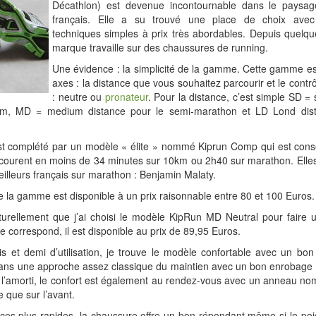
Décathlon) est devenue incontournable dans le paysag
français. Elle a su trouvé une place de choix avec 
techniques simples à prix très abordables. Depuis quelqu
marque travaille sur des chaussures de running.
Une évidence : la simplicité de la gamme. Cette gamme es
axes : la distance que vous souhaitez parcourir et le contr
: neutre ou
pronateur
. Pour la distance, c’est simple SD = 
km, MD = medium distance pour le semi-marathon et LD Lond dist
 complété par un modèle « élite » nommé Kiprun Comp qui est conse
 courent en moins de 34 minutes sur 10km ou 2h40 sur marathon. Elles
illeurs français sur marathon : Benjamin Malaty.
 la gamme est disponible à un prix raisonnable entre 80 et 100 Euros.
turellement que j’ai choisi le modèle KipRun MD Neutral pour faire 
 correspond, il est disponible au prix de 89,95 Euros.
s et demi d’utilisation, je trouve le modèle confortable avec un bon
dans une approche assez classique du maintien avec un bon enrobage d
 l’amorti, le confort est également au rendez-vous avec un anneau n
re que sur l’avant.
es plus rapides, la chaussure offre un bon répondant même si le poi