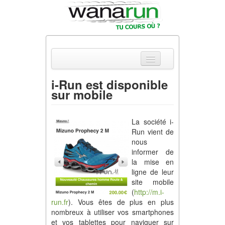
i-Run est disponible
sur mobile
Actualités
Equipements & Tests
La société i-
Run vient de
Parcours & Courses
nous
informer de
Outils & Réseaux
la mise en
ligne de leur
site mobile
(
http://m.i-
run.fr
). Vous êtes de plus en plus
nombreux à utiliser vos smartphones
et vos tablettes pour naviguer sur