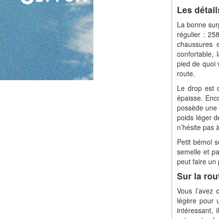
Les détai
La bonne surp
régulier : 2
chaussures e
confortable, 
pied de quoi 
route.
Le drop est d
épaisse. Enco
possède une 
poids léger d
n’hésite pas 
Petit bémol s
semelle et pa
peut faire un 
Sur la rou
Vous l’avez 
légère pour 
intéressant, 