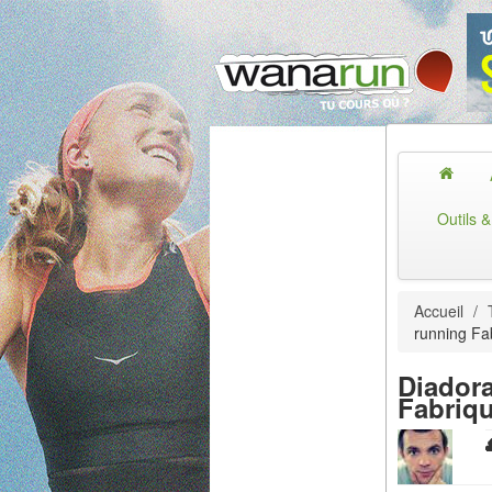
Outils 
Accueil
/
running Fab
Diador
Fabriqu