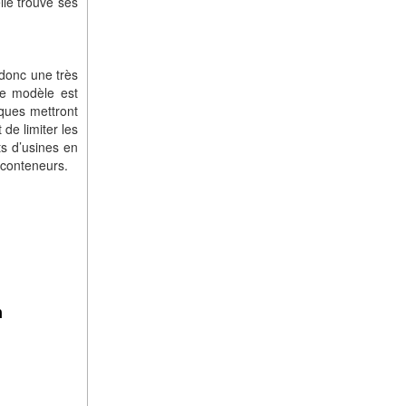
lle trouve ses
 donc une très
ce modèle est
rques mettront
de limiter les
ts d’usines en
 conteneurs.
n