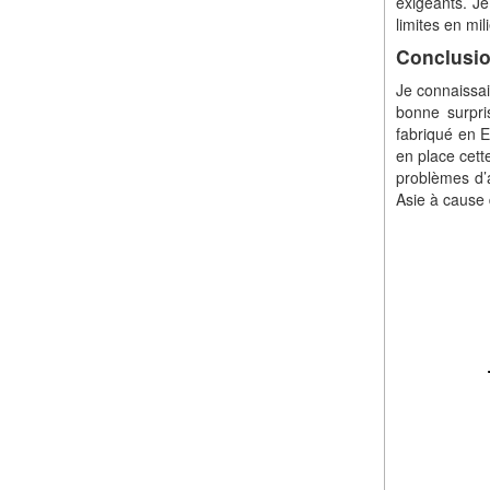
exigeants. Je
limites en mi
Conclusi
Je connaissai
bonne surpri
fabriqué en E
en place cett
problèmes d’a
Asie à cause 