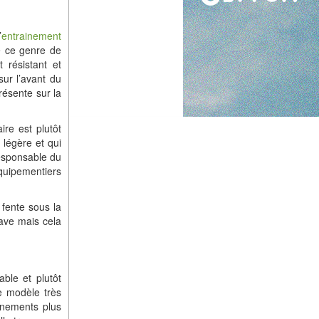
’
entrainement
e ce genre de
 résistant et
sur l’avant du
résente sur la
ire est plutôt
 légère et qui
esponsable du
équipementiers
 fente sous la
rave mais cela
ble et plutôt
e modèle très
ainements plus