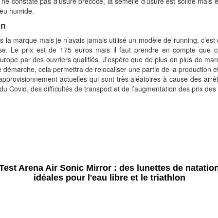
 ne constate pas d’usure précoce, la semelle d’usure est solide mais e
lieu humide.
on
s la marque mais je n’avais jamais utilisé un modèle de running, c’est
se. Le prix est de 175 euros mais il faut prendre en compte que 
urope par des ouvriers qualifiés. J’espère que de plus en plus de ma
e démarche, cela permettra de relocaliser une partie de la production et 
pprovisionnement actuelles qui sont très aléatoires à cause des arrê
du Covid, des difficultés de transport et de l’augmentation des prix des
Test Arena Air Sonic Mirror : des lunettes de natatio
idéales pour l'eau libre et le triathlon