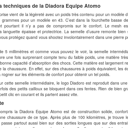
ls techniques de la Diadora Equipe Atomo
rise vient de la légèreté avec un poids très contenu pour un modèle d
58 grammes pour un modèle en 43. C’est dans la fourchette basse d
t pourtant il n’y a pas de compromis sur le confort. Le mesh est
la languette épaisse et protectrice. La semelle d’usure remonte bien 
vous protégez quand vous shootez involontairement dans une pierre p
e 5 millimètres et comme vous pouvez le voir, la semelle intermédia
re une fois surprenant compte tenu du faible poids, une matière très
bonne capacité d’absorption des chocs. Cette matière est largement r
e la chaussure. En effet, sur des chaussures à poids équivalent, les 
à rogner sur les éléments de confort pour obtenir un tel poids.
ur cette semelle intermédiaire, le logo Diadoro est reproduit dans une
rfois des petits cailloux se bloquent dans ces fentes. Rien de bien g
petit clic en courant et ils partent assez vite.
te
compris la Diadora Equipe Atomo est de construction solide, conforta
une chaussure de ce type. Après plus de 100 kilomètres, je trouve l
il passe partout aussi bien sur des sorties longues que sur des entr