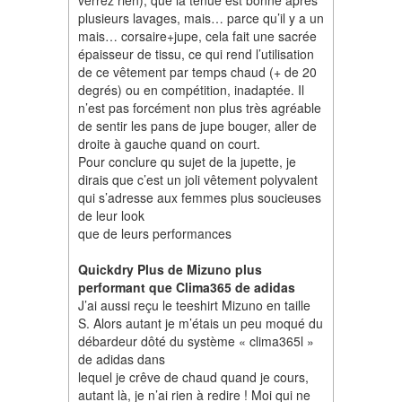
verrez rien), que la tenue est bonne après
plusieurs lavages, mais… parce qu’il y a un
mais… corsaire+jupe, cela fait une sacrée
épaisseur de tissu, ce qui rend l’utilisation
de ce vêtement par temps chaud (+ de 20
degrés) ou en compétition, inadaptée. Il
n’est pas forcément non plus très agréable
de sentir les pans de jupe bouger, aller de
droite à gauche quand on court.
Pour conclure qu sujet de la jupette, je
dirais que c’est un joli vêtement polyvalent
qui s’adresse aux femmes plus soucieuses
de leur look
que de leurs performances
Quickdry Plus de Mizuno plus
performant que Clima365 de adidas
J’ai aussi reçu le teeshirt Mizuno en taille
S. Alors autant je m’étais un peu moqué du
débardeur dôté du système « clima365l »
de adidas dans
lequel je crêve de chaud quand je cours,
autant là, je n’ai rien à redire ! Moi qui ne