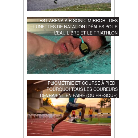
TEST ARENA AIR SONIC MIRROR : DES
LUNETTES DE NATATION IDÉALES POUR
L’EAU LIBRE ET LE TRIATHLON
PLIOMÉTRIE ET COURSE À PIED :
POURQUOI TOUS LES COUREURS
DEVRAIENT EN FAIRE (OU PRESQUE)