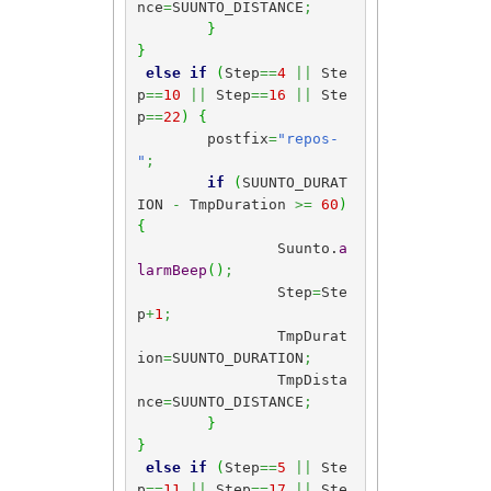
nce
=
SUUNTO_DISTANCE
;
}
}
else
if
(
Step
==
4
||
 Ste
p
==
10
||
 Step
==
16
||
 Ste
p
==
22
)
{
	postfix
=
"repos-
"
;
if
(
SUUNTO_DURAT
ION 
-
 TmpDuration 
>=
60
)
{
		Suunto.
a
larmBeep
(
)
;
		Step
=
Ste
p
+
1
;
		TmpDurat
ion
=
SUUNTO_DURATION
;
		TmpDista
nce
=
SUUNTO_DISTANCE
;
}
}
else
if
(
Step
==
5
||
 Ste
p
==
11
||
 Step
==
17
||
 Ste