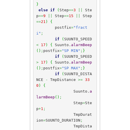
}
else
if
(
Step
==
3
||
 Ste
p
==
9
||
 Step
==
15
||
 Step
==
21
)
{
	postfix
=
"fract
i"
;
if
(
SUUNTO_SPEED 
<
17
)
{
 Suunto.
alarmBeep
(
)
;
postfix
=
"SP MIN"
;
}
if
(
SUUNTO_SPEED 
>
17
)
{
 Suunto.
alarmBeep
(
)
;
postfix
=
"SP MAX"
;
}
if
(
SUUNTO_DISTA
NCE 
-
 TmpDistance 
>=
33
0
)
{
		Suunto.
a
larmBeep
(
)
;
		Step
=
Ste
p
+
1
;
		TmpDurat
ion
=
SUUNTO_DURATION
;
		TmpDista