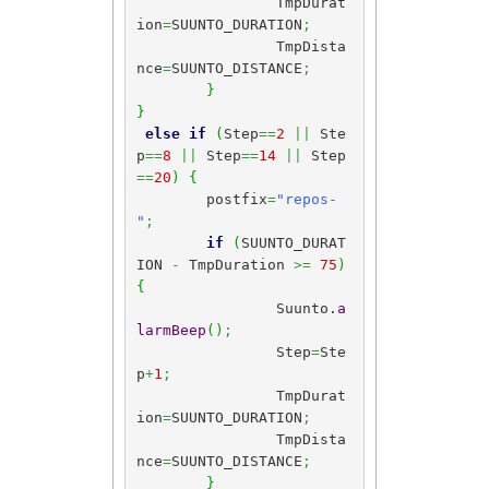
		TmpDurat
ion
=
SUUNTO_DURATION
;
		TmpDista
nce
=
SUUNTO_DISTANCE
;
}
}
else
if
(
Step
==
2
||
 Ste
p
==
8
||
 Step
==
14
||
 Step
==
20
)
{
	postfix
=
"repos-
"
;
if
(
SUUNTO_DURAT
ION 
-
 TmpDuration 
>=
75
)
{
		Suunto.
a
larmBeep
(
)
;
		Step
=
Ste
p
+
1
;
		TmpDurat
ion
=
SUUNTO_DURATION
;
		TmpDista
nce
=
SUUNTO_DISTANCE
;
}