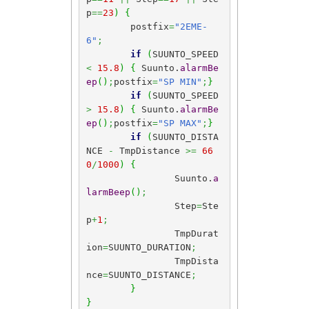
p
==
23
)
{
	postfix
=
"2EME-
6"
;
if
(
SUUNTO_SPEED 
<
15.8
)
{
 Suunto.
alarmBe
ep
(
)
;
postfix
=
"SP MIN"
;
}
if
(
SUUNTO_SPEED 
>
15.8
)
{
 Suunto.
alarmBe
ep
(
)
;
postfix
=
"SP MAX"
;
}
if
(
SUUNTO_DISTA
NCE 
-
 TmpDistance 
>=
66
0
/
1000
)
{
		Suunto.
a
larmBeep
(
)
;
		Step
=
Ste
p
+
1
;
		TmpDurat
ion
=
SUUNTO_DURATION
;
		TmpDista
nce
=
SUUNTO_DISTANCE
;
}
}