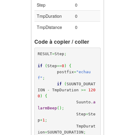
Step
0
TmpDuration
0
TmpDistance
0
Code à copier / coller
RESULT
=
Step
;
if
(
Step
==
0
)
{
	postfix
=
"echau
f"
;
if
(
SUUNTO_DURAT
ION 
-
 TmpDuration 
>=
120
0
)
{
		Suunto.
a
larmBeep
(
)
;
		Step
=
Ste
p
+
1
;
		TmpDurat
ion
=
SUUNTO_DURATION
;