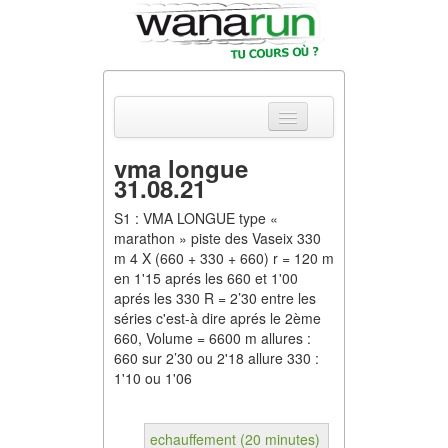
vma longue
31.08.21
Actualités
S1 : VMA LONGUE type «
Equipements & Tests
marathon » piste des Vaseix 330
m 4 X (660 + 330 + 660) r = 120 m
en 1'15 aprés les 660 et 1'00
Parcours & Courses
aprés les 330 R = 2’30 entre les
séries c'est-à dire aprés le 2ème
Outils & Réseaux
660, Volume = 6600 m allures :
660 sur 2’30 ou 2'18 allure 330 :
1'10 ou 1'06
echauffement (20 minutes)