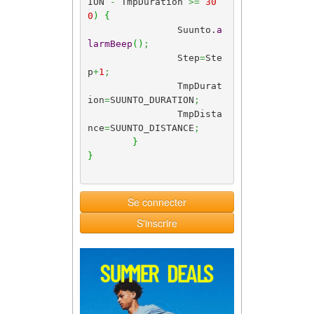
ION 
-
 TmpDuration 
>=
30
0
)
{
		Suunto.
a
larmBeep
(
)
;
		Step
=
Ste
p
+
1
;
		TmpDurat
ion
=
SUUNTO_DURATION
;
		TmpDista
nce
=
SUUNTO_DISTANCE
;
}
}
Se connecter
S'inscrire