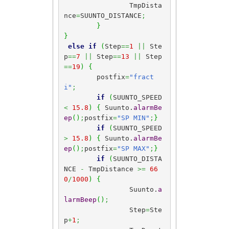
		TmpDista
nce
=
SUUNTO_DISTANCE
;
}
}
else
if
(
Step
==
1
||
 Ste
p
==
7
||
 Step
==
13
||
 Step
==
19
)
{
	postfix
=
"fract
i"
;
if
(
SUUNTO_SPEED 
<
15.8
)
{
 Suunto.
alarmBe
ep
(
)
;
postfix
=
"SP MIN"
;
}
if
(
SUUNTO_SPEED 
>
15.8
)
{
 Suunto.
alarmBe
ep
(
)
;
postfix
=
"SP MAX"
;
}
if
(
SUUNTO_DISTA
NCE 
-
 TmpDistance 
>=
66
0
/
1000
)
{
		Suunto.
a
larmBeep
(
)
;
		Step
=
Ste
p
+
1
;