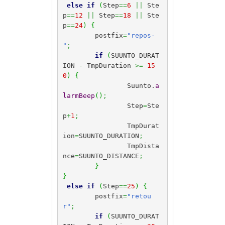
else
if
(
Step
==
6
||
 Ste
p
==
12
||
 Step
==
18
||
 Ste
p
==
24
)
{
	postfix
=
"repos-
"
;
if
(
SUUNTO_DURAT
ION 
-
 TmpDuration 
>=
15
0
)
{
		Suunto.
a
larmBeep
(
)
;
		Step
=
Ste
p
+
1
;
		TmpDurat
ion
=
SUUNTO_DURATION
;
		TmpDista
nce
=
SUUNTO_DISTANCE
;
}
}
else
if
(
Step
==
25
)
{
	postfix
=
"retou
r"
;
if
(
SUUNTO_DURAT