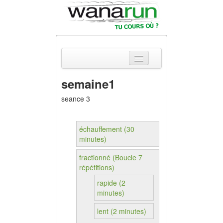
semaine1
Actualités
seance 3
Equipements &
Tests
échauffement (30
minutes)
Parcours &
Courses
fractionné (Boucle 7
répétitions)
Outils & Réseaux
rapide (2
minutes)
lent (2 minutes)