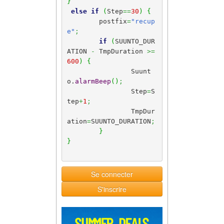
}
else
if
(
Step
==
30
)
{
	postfix
=
"recup
e"
;
if
(
SUUNTO_DUR
ATION 
-
 TmpDuration 
>=
600
)
{
		Suunt
o.
alarmBeep
(
)
;
		Step
=
S
tep
+
1
;
		TmpDur
ation
=
SUUNTO_DURATION
;
}
}
Se connecter
S'inscrire