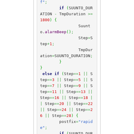
f"
;
if
(
SUUNTO_DUR
ATION 
-
 TmpDuration 
>=
1800
)
{
		Suunt
o.
alarmBeep
(
)
;
		Step
=
S
tep
+
1
;
		TmpDur
ation
=
SUUNTO_DURATION
;
}
}
else
if
(
Step
==
1
||
 S
tep
==
3
||
 Step
==
5
||
 S
tep
==
7
||
 Step
==
9
||
 S
tep
==
11
||
 Step
==
13
||
Step
==
16
||
 Step
==
18
|
|
 Step
==
20
||
 Step
==
22
||
 Step
==
24
||
 Step
==
2
6
||
 Step
==
28
)
{
	postfix
=
"rapid
e"
;
if
(
SUUNTO_DUR