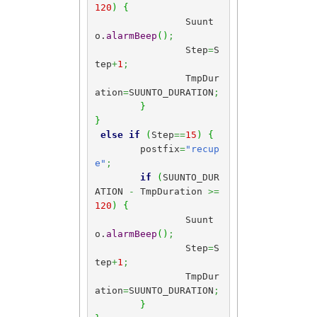
120
)
{
		Suunt
o.
alarmBeep
(
)
;
		Step
=
S
tep
+
1
;
		TmpDur
ation
=
SUUNTO_DURATION
;
}
}
else
if
(
Step
==
15
)
{
	postfix
=
"recup
e"
;
if
(
SUUNTO_DUR
ATION 
-
 TmpDuration 
>=
120
)
{
		Suunt
o.
alarmBeep
(
)
;
		Step
=
S
tep
+
1
;
		TmpDur
ation
=
SUUNTO_DURATION
;
}