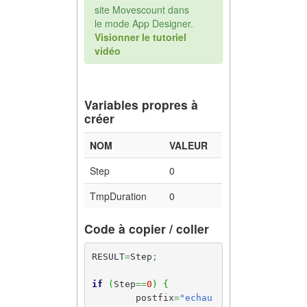
site Movescount dans
le mode App Designer.
Visionner le tutoriel
vidéo
Variables propres à
créer
NOM
VALEUR
Step
0
TmpDuration
0
Code à copier / coller
RESULT
=
Step
;
if
(
Step
==
0
)
{
	postfix
=
"echau