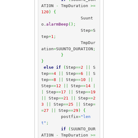
ATION 
-
 TmpDuration 
>=
120
)
{
		Suunt
o.
alarmBeep
(
)
;
		Step
=
S
tep
+
1
;
		TmpDur
ation
=
SUUNTO_DURATION
;
}
}
else
if
(
Step
==
2
||
 S
tep
==
4
||
 Step
==
6
||
 S
tep
==
8
||
 Step
==
10
||
Step
==
12
||
 Step
==
14
|
|
 Step
==
17
||
 Step
==
19
||
 Step
==
21
||
 Step
==
2
3
||
 Step
==
25
||
 Step
=
=
27
||
 Step
==
29
)
{
	postfix
=
"len
t"
;
if
(
SUUNTO_DUR
ATION 
-
 TmpDuration 
>=