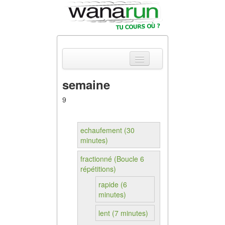
semaine
Actualités
9
Equipements &
Tests
echaufement (30
minutes)
Parcours &
Courses
fractionné (Boucle 6
répétitions)
Outils & Réseaux
rapide (6
minutes)
lent (7 minutes)