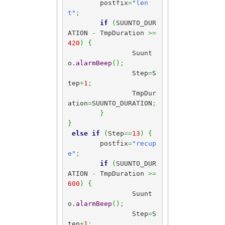
	postfix
=
"len
t"
;
if
(
SUUNTO_DUR
ATION 
-
 TmpDuration 
>=
420
)
{
		Suunt
o.
alarmBeep
(
)
;
		Step
=
S
tep
+
1
;
		TmpDur
ation
=
SUUNTO_DURATION
;
}
}
else
if
(
Step
==
13
)
{
	postfix
=
"recup
e"
;
if
(
SUUNTO_DUR
ATION 
-
 TmpDuration 
>=
600
)
{
		Suunt
o.
alarmBeep
(
)
;
		Step
=
S
tep
+
1
;