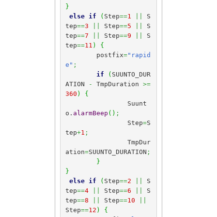
}
else
if
(
Step
==
1
||
 S
tep
==
3
||
 Step
==
5
||
 S
tep
==
7
||
 Step
==
9
||
 S
tep
==
11
)
{
	postfix
=
"rapid
e"
;
if
(
SUUNTO_DUR
ATION 
-
 TmpDuration 
>=
360
)
{
		Suunt
o.
alarmBeep
(
)
;
		Step
=
S
tep
+
1
;
		TmpDur
ation
=
SUUNTO_DURATION
;
}
}
else
if
(
Step
==
2
||
 S
tep
==
4
||
 Step
==
6
||
 S
tep
==
8
||
 Step
==
10
||
Step
==
12
)
{