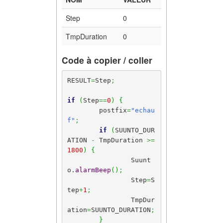
Step
0
TmpDuration
0
Code à copier / coller
RESULT
=
Step
;
if
(
Step
==
0
)
{
	postfix
=
"echau
f"
;
if
(
SUUNTO_DUR
ATION 
-
 TmpDuration 
>=
1800
)
{
		Suunt
o.
alarmBeep
(
)
;
		Step
=
S
tep
+
1
;
		TmpDur
ation
=
SUUNTO_DURATION
;
}