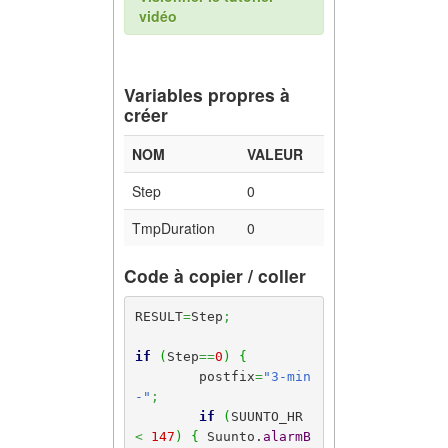
vidéo
Variables propres à
créer
NOM
VALEUR
Step
0
TmpDuration
0
Code à copier / coller
RESULT
=
Step
;
if
(
Step
==
0
)
{
	postfix
=
"3-min
-"
;
if
(
SUUNTO_HR 
<
147
)
{
 Suunto.
alarmB