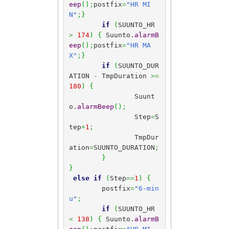
eep
(
)
;
postfix
=
"HR MI
N"
;
}
if
(
SUUNTO_HR 
>
174
)
{
 Suunto.
alarmB
eep
(
)
;
postfix
=
"HR MA
X"
;
}
if
(
SUUNTO_DUR
ATION 
-
 TmpDuration 
>=
180
)
{
		Suunt
o.
alarmBeep
(
)
;
		Step
=
S
tep
+
1
;
		TmpDur
ation
=
SUUNTO_DURATION
;
}
}
else
if
(
Step
==
1
)
{
	postfix
=
"6-min
u"
;
if
(
SUUNTO_HR 
<
138
)
{
 Suunto.
alarmB