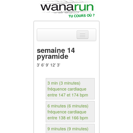
semaine 14
pyramide
Actualités
3' 6' 9' 12' 3'
Equipements &
Tests
3 min (3 minutes)
Parcours &
fréquence cardiaque
Courses
entre 147 et 174 bpm
Outils & Réseaux
6 minutes (6 minutes)
fréquence cardiaque
entre 138 et 166 bpm
9 minutes (9 minutes)