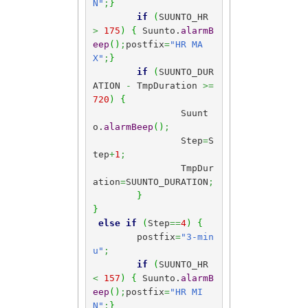
N"
;
}
if
(
SUUNTO_HR 
>
175
)
{
 Suunto.
alarmB
eep
(
)
;
postfix
=
"HR MA
X"
;
}
if
(
SUUNTO_DUR
ATION 
-
 TmpDuration 
>=
720
)
{
		Suunt
o.
alarmBeep
(
)
;
		Step
=
S
tep
+
1
;
		TmpDur
ation
=
SUUNTO_DURATION
;
}
}
else
if
(
Step
==
4
)
{
	postfix
=
"3-min
u"
;
if
(
SUUNTO_HR 
<
157
)
{
 Suunto.
alarmB
eep
(
)
;
postfix
=
"HR MI
N"
;
}