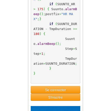
if
(
SUUNTO_HR 
>
175
)
{
 Suunto.
alarmB
eep
(
)
;
postfix
=
"HR MA
X"
;
}
if
(
SUUNTO_DUR
ATION 
-
 TmpDuration 
>=
180
)
{
		Suunt
o.
alarmBeep
(
)
;
		Step
=
S
tep
+
1
;
		TmpDur
ation
=
SUUNTO_DURATION
;
}
}
Se connecter
S'inscrire