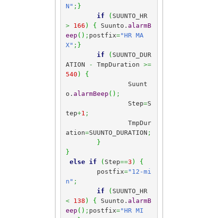
N"
;
}
if
(
SUUNTO_HR 
>
166
)
{
 Suunto.
alarmB
eep
(
)
;
postfix
=
"HR MA
X"
;
}
if
(
SUUNTO_DUR
ATION 
-
 TmpDuration 
>=
540
)
{
		Suunt
o.
alarmBeep
(
)
;
		Step
=
S
tep
+
1
;
		TmpDur
ation
=
SUUNTO_DURATION
;
}
}
else
if
(
Step
==
3
)
{
	postfix
=
"12-mi
n"
;
if
(
SUUNTO_HR 
<
138
)
{
 Suunto.
alarmB
eep
(
)
;
postfix
=
"HR MI