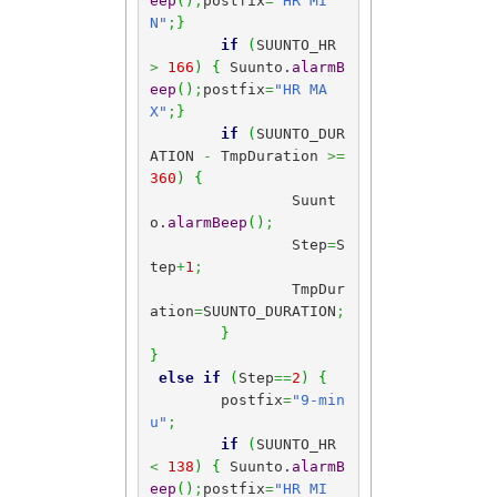
eep
(
)
;
postfix
=
"HR MI
N"
;
}
if
(
SUUNTO_HR 
>
166
)
{
 Suunto.
alarmB
eep
(
)
;
postfix
=
"HR MA
X"
;
}
if
(
SUUNTO_DUR
ATION 
-
 TmpDuration 
>=
360
)
{
		Suunt
o.
alarmBeep
(
)
;
		Step
=
S
tep
+
1
;
		TmpDur
ation
=
SUUNTO_DURATION
;
}
}
else
if
(
Step
==
2
)
{
	postfix
=
"9-min
u"
;
if
(
SUUNTO_HR 
<
138
)
{
 Suunto.
alarmB
eep
(
)
;
postfix
=
"HR MI