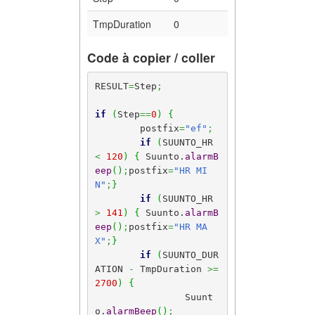
TmpDuration
0
Code à copier / coller
RESULT
=
Step
;
if
(
Step
==
0
)
{
	postfix
=
"ef"
;
if
(
SUUNTO_HR 
<
120
)
{
 Suunto.
alarmB
eep
(
)
;
postfix
=
"HR MI
N"
;
}
if
(
SUUNTO_HR 
>
141
)
{
 Suunto.
alarmB
eep
(
)
;
postfix
=
"HR MA
X"
;
}
if
(
SUUNTO_DUR
ATION 
-
 TmpDuration 
>=
2700
)
{
		Suunt
o.
alarmBeep
(
)
;