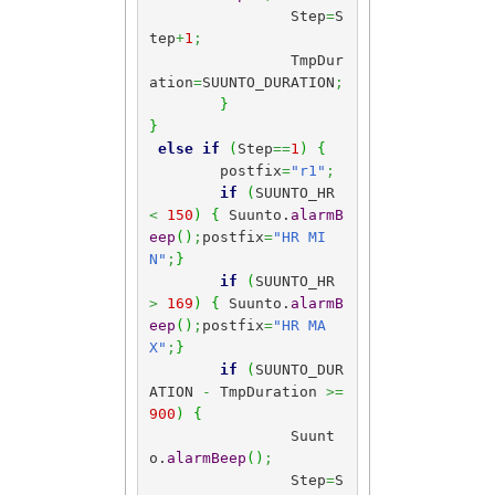
		Step
=
S
tep
+
1
;
		TmpDur
ation
=
SUUNTO_DURATION
;
}
}
else
if
(
Step
==
1
)
{
	postfix
=
"r1"
;
if
(
SUUNTO_HR 
<
150
)
{
 Suunto.
alarmB
eep
(
)
;
postfix
=
"HR MI
N"
;
}
if
(
SUUNTO_HR 
>
169
)
{
 Suunto.
alarmB
eep
(
)
;
postfix
=
"HR MA
X"
;
}
if
(
SUUNTO_DUR
ATION 
-
 TmpDuration 
>=
900
)
{
		Suunt
o.
alarmBeep
(
)
;
		Step
=
S