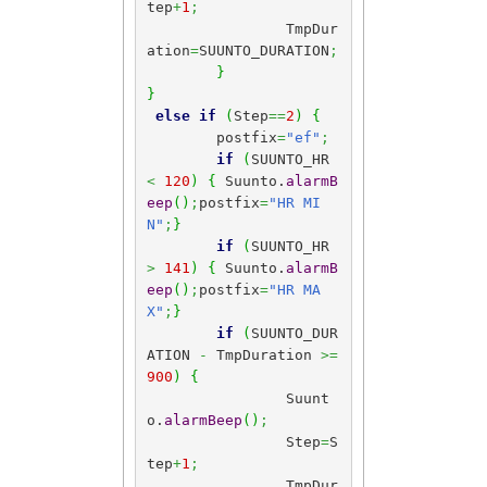
tep
+
1
;
		TmpDur
ation
=
SUUNTO_DURATION
;
}
}
else
if
(
Step
==
2
)
{
	postfix
=
"ef"
;
if
(
SUUNTO_HR 
<
120
)
{
 Suunto.
alarmB
eep
(
)
;
postfix
=
"HR MI
N"
;
}
if
(
SUUNTO_HR 
>
141
)
{
 Suunto.
alarmB
eep
(
)
;
postfix
=
"HR MA
X"
;
}
if
(
SUUNTO_DUR
ATION 
-
 TmpDuration 
>=
900
)
{
		Suunt
o.
alarmBeep
(
)
;
		Step
=
S
tep
+
1
;
		TmpDur