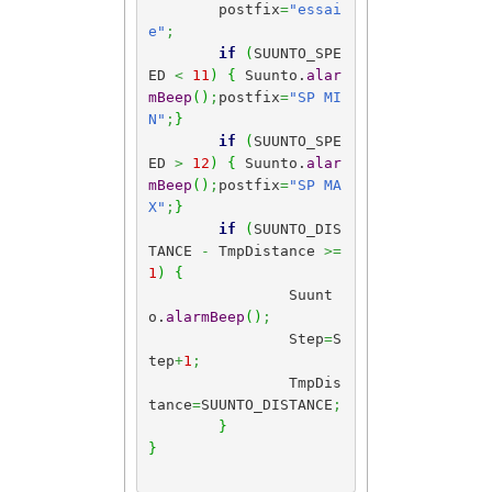
	postfix
=
"essai
e"
;
if
(
SUUNTO_SPE
ED 
<
11
)
{
 Suunto.
alar
mBeep
(
)
;
postfix
=
"SP MI
N"
;
}
if
(
SUUNTO_SPE
ED 
>
12
)
{
 Suunto.
alar
mBeep
(
)
;
postfix
=
"SP MA
X"
;
}
if
(
SUUNTO_DIS
TANCE 
-
 TmpDistance 
>=
1
)
{
		Suunt
o.
alarmBeep
(
)
;
		Step
=
S
tep
+
1
;
		TmpDis
tance
=
SUUNTO_DISTANCE
;
}
}