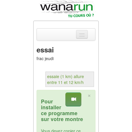
essai
Actualités
frac jeudi
Equipements &
Tests
essaie (1 km) allure
entre 11 et 12 km/h
Parcours &
Courses
×
Pour
Outils & Réseaux
installer
ce programme
sur votre montre
Vous devez copier ce