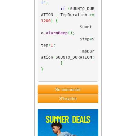
f"
;
if
(
SUUNTO_DUR
ATION 
-
 TmpDuration 
>=
1200
)
{
		Suunt
o.
alarmBeep
(
)
;
		Step
=
S
tep
+
1
;
		TmpDur
ation
=
SUUNTO_DURATION
;
}
}
Se connecter
S'inscrire