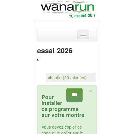
essai 2026
Actualités
s
Equipements &
Tests
chauffe (20 minutes)
Parcours &
×
Courses
Pour
installer
Outils & Réseaux
ce programme
sur votre montre
Vous devez copier ce
code et le coller sur le