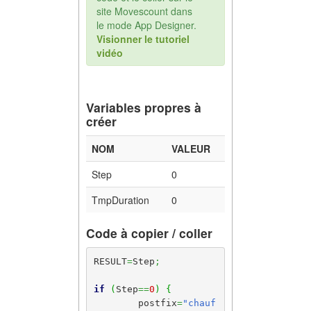
site Movescount dans
le mode App Designer.
Visionner le tutoriel
vidéo
Variables propres à
créer
NOM
VALEUR
Step
0
TmpDuration
0
Code à copier / coller
RESULT
=
Step
;
if
(
Step
==
0
)
{
	postfix
=
"chauf