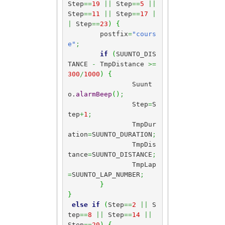
Step
==
19
||
 Step
==
5
||
Step
==
11
||
 Step
==
17
|
|
 Step
==
23
)
{
	postfix
=
"cours
e"
;
if
(
SUUNTO_DIS
TANCE 
-
 TmpDistance 
>=
300
/
1000
)
{
		Suunt
o.
alarmBeep
(
)
;
		Step
=
S
tep
+
1
;
		TmpDur
ation
=
SUUNTO_DURATION
;
		TmpDis
tance
=
SUUNTO_DISTANCE
;
		TmpLap
=
SUUNTO_LAP_NUMBER
;
}
}
else
if
(
Step
==
2
||
 S
tep
==
8
||
 Step
==
14
||
Step
==
20
)
{