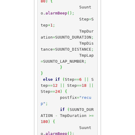
80
)
{
		Suunt
o.
alarmBeep
(
)
;
		Step
=
S
tep
+
1
;
		TmpDur
ation
=
SUUNTO_DURATION
;
		TmpDis
tance
=
SUUNTO_DISTANCE
;
		TmpLap
=
SUUNTO_LAP_NUMBER
;
}
}
else
if
(
Step
==
6
||
 S
tep
==
12
||
 Step
==
18
||
Step
==
24
)
{
	postfix
=
"recu
p"
;
if
(
SUUNTO_DUR
ATION 
-
 TmpDuration 
>=
180
)
{
		Suunt
o.
alarmBeep
(
)
;