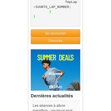
		TmpLap
=
SUUNTO_LAP_NUMBER
;
}
}
Se connecter
S'inscrire
Dernières actualités
Les séances à allure
marathon : pourquoi sont-