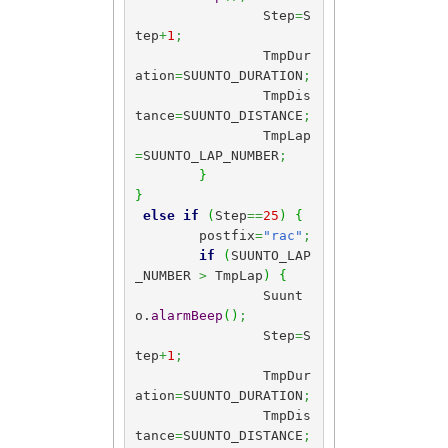
		Step
=
S
tep
+
1
;
		TmpDur
ation
=
SUUNTO_DURATION
;
		TmpDis
tance
=
SUUNTO_DISTANCE
;
		TmpLap
=
SUUNTO_LAP_NUMBER
;
}
}
else
if
(
Step
==
25
)
{
	postfix
=
"rac"
;
if
(
SUUNTO_LAP
_NUMBER 
>
 TmpLap
)
{
		Suunt
o.
alarmBeep
(
)
;
		Step
=
S
tep
+
1
;
		TmpDur
ation
=
SUUNTO_DURATION
;
		TmpDis
tance
=
SUUNTO_DISTANCE
;