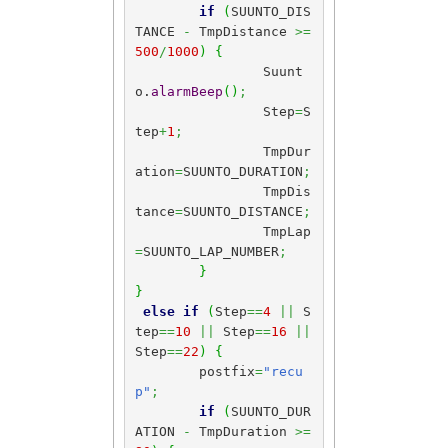
if
(
SUUNTO_DIS
TANCE 
-
 TmpDistance 
>=
500
/
1000
)
{
		Suunt
o.
alarmBeep
(
)
;
		Step
=
S
tep
+
1
;
		TmpDur
ation
=
SUUNTO_DURATION
;
		TmpDis
tance
=
SUUNTO_DISTANCE
;
		TmpLap
=
SUUNTO_LAP_NUMBER
;
}
}
else
if
(
Step
==
4
||
 S
tep
==
10
||
 Step
==
16
||
Step
==
22
)
{
	postfix
=
"recu
p"
;
if
(
SUUNTO_DUR
ATION 
-
 TmpDuration 
>=