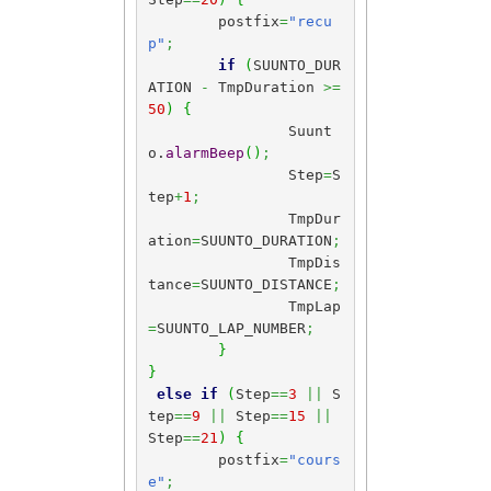
	postfix
=
"recu
p"
;
if
(
SUUNTO_DUR
ATION 
-
 TmpDuration 
>=
50
)
{
		Suunt
o.
alarmBeep
(
)
;
		Step
=
S
tep
+
1
;
		TmpDur
ation
=
SUUNTO_DURATION
;
		TmpDis
tance
=
SUUNTO_DISTANCE
;
		TmpLap
=
SUUNTO_LAP_NUMBER
;
}
}
else
if
(
Step
==
3
||
 S
tep
==
9
||
 Step
==
15
||
Step
==
21
)
{
	postfix
=
"cours
e"
;