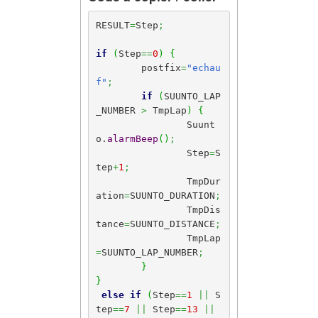
RESULT
=
Step
;
if
(
Step
==
0
)
{
	postfix
=
"echau
f"
;
if
(
SUUNTO_LAP
_NUMBER 
>
 TmpLap
)
{
		Suunt
o.
alarmBeep
(
)
;
		Step
=
S
tep
+
1
;
		TmpDur
ation
=
SUUNTO_DURATION
;
		TmpDis
tance
=
SUUNTO_DISTANCE
;
		TmpLap
=
SUUNTO_LAP_NUMBER
;
}
}
else
if
(
Step
==
1
||
 S
tep
==
7
||
 Step
==
13
||