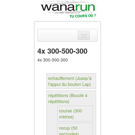
4x 300-500-300
Actualités
4x 300-500-300
Equipements &
Tests
echauffement (Jusqu'à
l'appui du bouton Lap)
Parcours &
Courses
répétitions (Boucle 4
répétitions)
Outils & Réseaux
course (300
mètres)
recup (50
secondes)