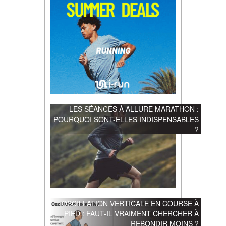
LES SÉANCES À ALLURE MARATHON :
POURQUOI SONT-ELLES INDISPENSABLES
?
OSCILLATION VERTICALE EN COURSE À
PIED : FAUT-IL VRAIMENT CHERCHER À
REBONDIR MOINS ?