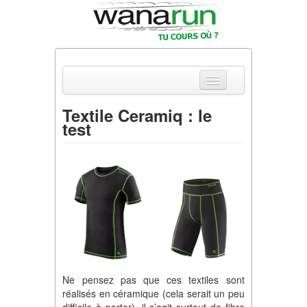
Textile Ceramiq : le
test
Actualités
Equipements & Tests
Parcours & Courses
Outils & Réseaux
Ne pensez pas que ces textiles sont
réalisés en céramique (cela serait un peu
difficile à porter), il s’agit surtout de fibre