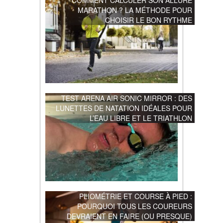
MARATHON ? LA MÉTHODE POUR
CHOISIR LE BON RYTHME
TEST ARENA AIR SONIC MIRROR : DES
LUNETTES DE NATATION IDÉALES POUR
L’EAU LIBRE ET LE TRIATHLON
PLIOMÉTRIE ET COURSE À PIED :
POURQUOI TOUS LES COUREURS
DEVRAIENT EN FAIRE (OU PRESQUE)