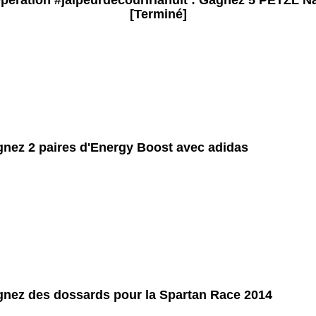
pération #jaipeurdecourirlanuit : Gagnez 5 PETZL N
[Terminé]
nez 2 paires d'Energy Boost avec adidas
nez des dossards pour la Spartan Race 2014