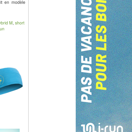
oit en modèle
ybrid M
,
short
un