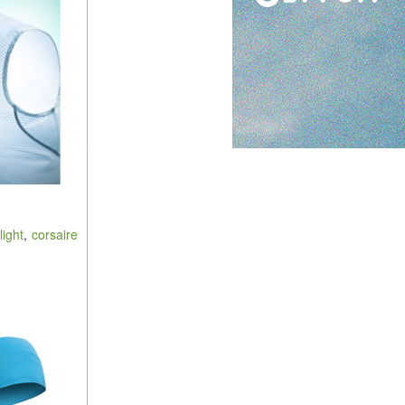
light
,
corsaire