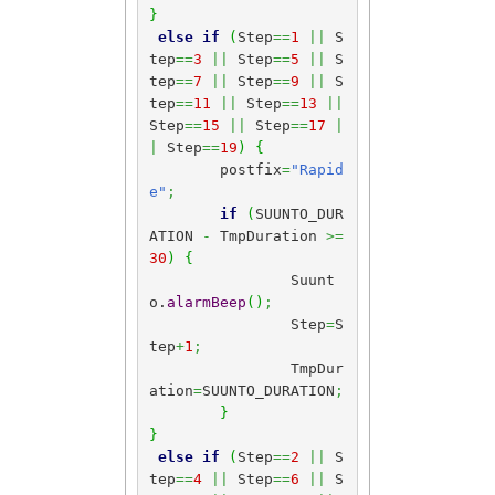
}
else
if
(
Step
==
1
||
 S
tep
==
3
||
 Step
==
5
||
 S
tep
==
7
||
 Step
==
9
||
 S
tep
==
11
||
 Step
==
13
||
Step
==
15
||
 Step
==
17
|
|
 Step
==
19
)
{
	postfix
=
"Rapid
e"
;
if
(
SUUNTO_DUR
ATION 
-
 TmpDuration 
>=
30
)
{
		Suunt
o.
alarmBeep
(
)
;
		Step
=
S
tep
+
1
;
		TmpDur
ation
=
SUUNTO_DURATION
;
}
}
else
if
(
Step
==
2
||
 S
tep
==
4
||
 Step
==
6
||
 S