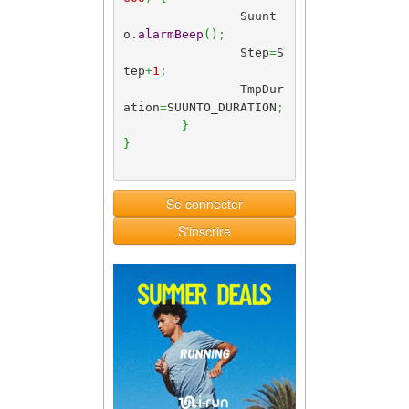
		Suunt
o.
alarmBeep
(
)
;
		Step
=
S
tep
+
1
;
		TmpDur
ation
=
SUUNTO_DURATION
;
}
}
Se connecter
S'inscrire