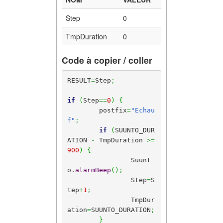
Step
0
TmpDuration
0
Code à copier / coller
RESULT
=
Step
;
if
(
Step
==
0
)
{
	postfix
=
"Echau
f"
;
if
(
SUUNTO_DUR
ATION 
-
 TmpDuration 
>=
900
)
{
		Suunt
o.
alarmBeep
(
)
;
		Step
=
S
tep
+
1
;
		TmpDur
ation
=
SUUNTO_DURATION
;
}