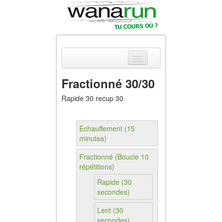
Fractionné 30/30
Actualités
Rapide 30 recup 30
Equipements &
Tests
Echauffement (15
minutes)
Parcours &
Courses
Fractionné (Boucle 10
répétitions)
Outils & Réseaux
Rapide (30
secondes)
Lent (30
secondes)