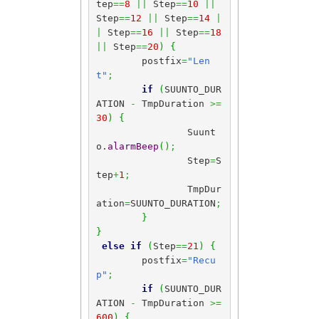
tep
==
8
||
 Step
==
10
||
Step
==
12
||
 Step
==
14
|
|
 Step
==
16
||
 Step
==
18
||
 Step
==
20
)
{
	postfix
=
"Len
t"
;
if
(
SUUNTO_DUR
ATION 
-
 TmpDuration 
>=
30
)
{
		Suunt
o.
alarmBeep
(
)
;
		Step
=
S
tep
+
1
;
		TmpDur
ation
=
SUUNTO_DURATION
;
}
}
else
if
(
Step
==
21
)
{
	postfix
=
"Recu
p"
;
if
(
SUUNTO_DUR
ATION 
-
 TmpDuration 
>=
600
)
{