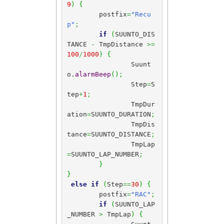
9
)
{
	postfix
=
"Recu
p"
;
if
(
SUUNTO_DIS
TANCE 
-
 TmpDistance 
>=
100
/
1000
)
{
		Suunt
o.
alarmBeep
(
)
;
		Step
=
S
tep
+
1
;
		TmpDur
ation
=
SUUNTO_DURATION
;
		TmpDis
tance
=
SUUNTO_DISTANCE
;
		TmpLap
=
SUUNTO_LAP_NUMBER
;
}
}
else
if
(
Step
==
30
)
{
	postfix
=
"RAC"
;
if
(
SUUNTO_LAP
_NUMBER 
>
 TmpLap
)
{