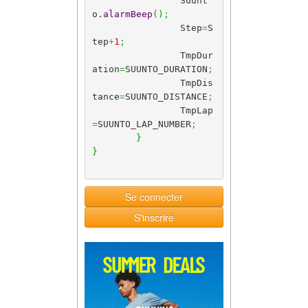
		Suunt
o.
alarmBeep
(
)
;
		Step
=
S
tep
+
1
;
		TmpDur
ation
=
SUUNTO_DURATION
;
		TmpDis
tance
=
SUUNTO_DISTANCE
;
		TmpLap
=
SUUNTO_LAP_NUMBER
;
}
}
Se connecter
S'inscrire