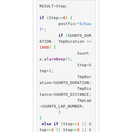
RESULT
=
Step
;
if
(
Step
==
0
)
{
	postfix
=
"Echau
f"
;
if
(
SUUNTO_DUR
ATION 
-
 TmpDuration 
>=
1800
)
{
		Suunt
o.
alarmBeep
(
)
;
		Step
=
S
tep
+
1
;
		TmpDur
ation
=
SUUNTO_DURATION
;
		TmpDis
tance
=
SUUNTO_DISTANCE
;
		TmpLap
=
SUUNTO_LAP_NUMBER
;
}
}
else
if
(
Step
==
1
||
 S
tep
==
3
||
 Step
==
5
||
 S