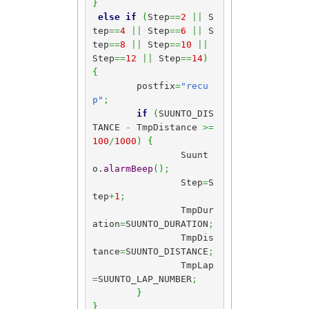
}
else
if
(
Step
==
2
||
 S
tep
==
4
||
 Step
==
6
||
 S
tep
==
8
||
 Step
==
10
||
Step
==
12
||
 Step
==
14
)
{
	postfix
=
"recu
p"
;
if
(
SUUNTO_DIS
TANCE 
-
 TmpDistance 
>=
100
/
1000
)
{
		Suunt
o.
alarmBeep
(
)
;
		Step
=
S
tep
+
1
;
		TmpDur
ation
=
SUUNTO_DURATION
;
		TmpDis
tance
=
SUUNTO_DISTANCE
;
		TmpLap
=
SUUNTO_LAP_NUMBER
;
}
}