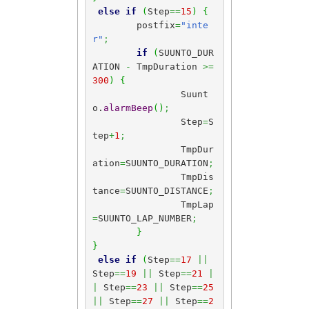
else
if
(
Step
==
15
)
{
	postfix
=
"inte
r"
;
if
(
SUUNTO_DUR
ATION 
-
 TmpDuration 
>=
300
)
{
		Suunt
o.
alarmBeep
(
)
;
		Step
=
S
tep
+
1
;
		TmpDur
ation
=
SUUNTO_DURATION
;
		TmpDis
tance
=
SUUNTO_DISTANCE
;
		TmpLap
=
SUUNTO_LAP_NUMBER
;
}
}
else
if
(
Step
==
17
||
Step
==
19
||
 Step
==
21
|
|
 Step
==
23
||
 Step
==
25
||
 Step
==
27
||
 Step
==
2