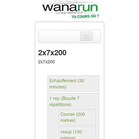
2x7x200
Actualités
2x7x200
Equipements &
Tests
Echauffement (30
minutes)
Parcours &
Courses
1 rep (Boucle 7
répétitions)
Outils & Réseaux
Course (200
mètres)
recup (100
mètres)