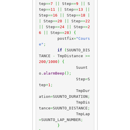
tep
==
7
||
 Step
==
9
||
 S
tep
==
11
||
 Step
==
13
||
Step
==
16
||
 Step
==
18
|
|
 Step
==
20
||
 Step
==
22
||
 Step
==
24
||
 Step
==
2
6
||
 Step
==
28
)
{
	postfix
=
"Cours
e"
;
if
(
SUUNTO_DIS
TANCE 
-
 TmpDistance 
>=
200
/
1000
)
{
		Suunt
o.
alarmBeep
(
)
;
		Step
=
S
tep
+
1
;
		TmpDur
ation
=
SUUNTO_DURATION
;
		TmpDis
tance
=
SUUNTO_DISTANCE
;
		TmpLap
=
SUUNTO_LAP_NUMBER
;
}