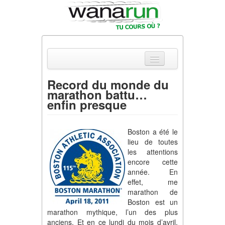
Record du monde du
marathon battu…
Actualités
enfin presque
Equipements & Tests
Boston a été le
Parcours & Courses
lieu de toutes
les attentions
Outils & Réseaux
encore cette
année. En
effet, me
marathon de
Boston est un
marathon mythique, l’un des plus
anciens. Et en ce lundi du mois d’avril.