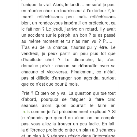
l’unique, le vrai. Alors, le lundi … ne serai-je pas
en réunion chez un fournisseur à l’extérieur ?, le
mardi, réfléchissons peu mais réfléchissons
bien, un rendez-vous impératif en préfecture, ça
le fait non ? Le jeudi, j’arrive en retard, il y avait
un accident sur le périph, ah bon ? tu es passé
au même moment et tu n’as rien vu ? P….. !
T’as eu de la chance, t’aurais-pu y être. Le
vendredi, je peux partir un peu plus tôt que
d’habitude chef ? Le dimanche, là, c’est
domaine privé : chacun se débrouille avec sa
chacune et vice-versa. Finalement, ce n’était
pas si difficile d’arranger son agenda, surtout
que ce n’est que pour 2 mois.
Prêt ? Et bien on y va. La question qui tue tout
d’abord, pourquoi se fatiguer à faire cinq
séances alors qu’on pourrait le faire en
trois
comme je l’ai précédemment expliqué ? Si
je réponds que quand on aime, on ne compte
pas, vous allez la trouver un peu facile. En fait,
la différence profonde entre un plan à 3 séances
et un plan à 5 séances réside dans l’intercalage