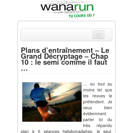
Plans d’entraînement – Le
Grand Décryptage – Chap
Actualités
10 : le semi comme il faut
…
Equipements & Tests
Parcours & Courses
… ou tout au
moins tel que
Outils & Réseaux
les revues le
prétendent. Je
veux bien
évidemment
parler ici du
très répandu
plan à 5 séances hebdomadaires, le seul,