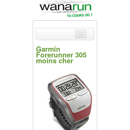
Garmin
Forerunner 305
Actualités
moins cher
Equipements &
Tests
Parcours &
Courses
Outils & Réseaux