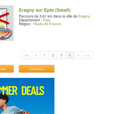
Eragny sur Epte (Small)
Parcours de 5,61 km dans la ville de
Eragny
Département :
Oise
Région :
Hauts-de-France
<<
<
1
2
3
4
>
>>
cter
S'inscrire