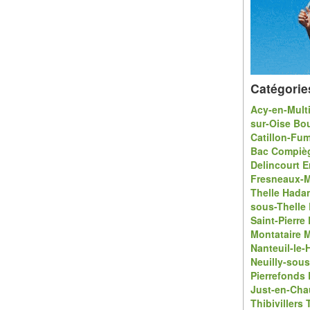
Catégorie
Acy-en-Mult
sur-Oise
Bou
Catillon-Fu
Bac
Compiè
Delincourt
E
Fresneaux-M
Thelle
Hadan
sous-Thelle
Saint-Pierre
Montataire
M
Nanteuil-le
Neuilly-sou
Pierrefonds
Just-en-Cha
Thibivillers