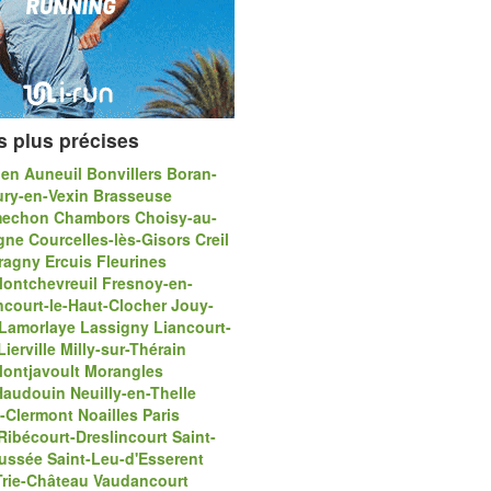
s plus précises
ien
Auneuil
Bonvillers
Boran-
ry-en-Vexin
Brasseuse
mechon
Chambors
Choisy-au-
gne
Courcelles-lès-Gisors
Creil
ragny
Ercuis
Fleurines
ontchevreuil
Fresnoy-en-
court-le-Haut-Clocher
Jouy-
Lamorlaye
Lassigny
Liancourt-
Lierville
Milly-sur-Thérain
ontjavoult
Morangles
-Haudouin
Neuilly-en-Thelle
s-Clermont
Noailles
Paris
Ribécourt-Dreslincourt
Saint-
ussée
Saint-Leu-d'Esserent
Trie-Château
Vaudancourt