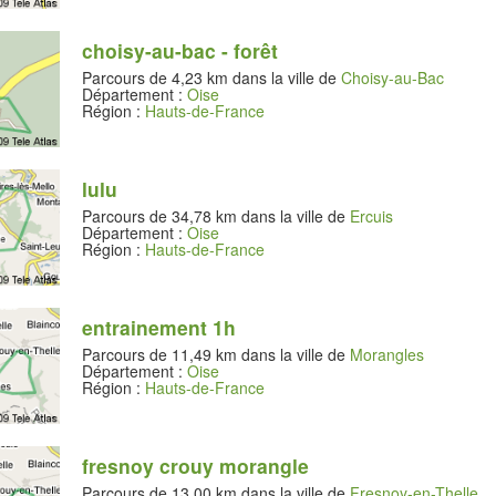
choisy-au-bac - forêt
Parcours de 4,23 km dans la ville de
Choisy-au-Bac
Département :
Oise
Région :
Hauts-de-France
lulu
Parcours de 34,78 km dans la ville de
Ercuis
Département :
Oise
Région :
Hauts-de-France
entrainement 1h
Parcours de 11,49 km dans la ville de
Morangles
Département :
Oise
Région :
Hauts-de-France
fresnoy crouy morangle
Parcours de 13,00 km dans la ville de
Fresnoy-en-Thelle