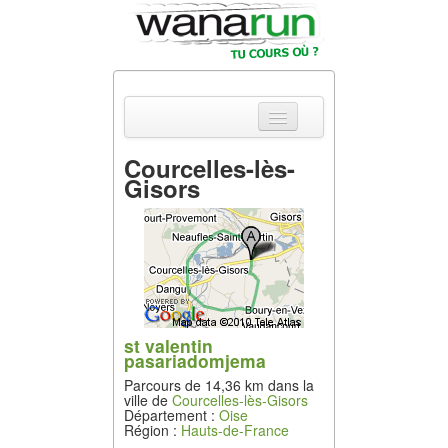
Courcelles-lès-
Gisors
Actualités
Equipements &
Tests
Parcours &
Courses
st valentin
Outils & Réseaux
pasariadomjema
Parcours de 14,36 km dans la
ville de
Courcelles-lès-Gisors
Département :
Oise
Région :
Hauts-de-France