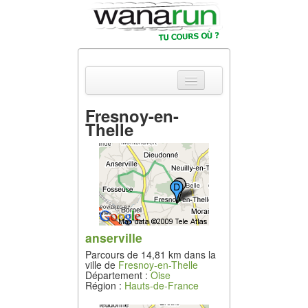
Fresnoy-en-
Thelle
Actualités
Equipements &
Tests
Parcours &
Courses
anserville
Outils & Réseaux
Parcours de 14,81 km dans la
ville de
Fresnoy-en-Thelle
Département :
Oise
Région :
Hauts-de-France