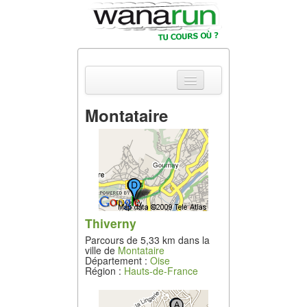
Montataire
Actualités
Equipements &
Tests
Parcours &
Courses
Thiverny
Parcours de 5,33 km dans la
Outils & Réseaux
ville de
Montataire
Département :
Oise
Région :
Hauts-de-France