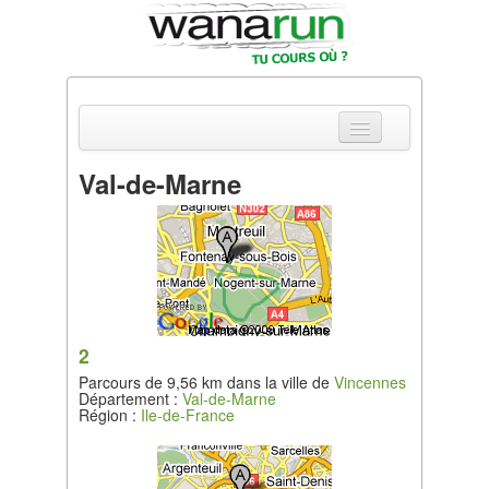
Val-de-Marne
Actualités
Equipements & Tests
Parcours & Courses
Outils & Réseaux
2
Parcours de 9,56 km dans la ville de
Vincennes
Département :
Val-de-Marne
Région :
Ile-de-France