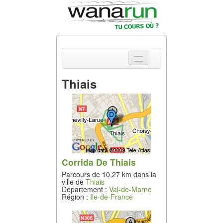
Thiais
Actualités
Equipements &
Tests
Parcours &
Courses
Corrida De Thiais
Parcours de 10,27 km dans la
Outils & Réseaux
ville de
Thiais
Département :
Val-de-Marne
Région :
Ile-de-France