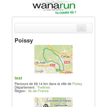
Poissy
Actualités
Equipements & Tests
Parcours & Courses
Outils & Réseaux
test
Parcours de 68,14 km dans la ville de
Poissy
Département :
Yvelines
Région :
Ile-de-France