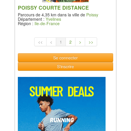
POISSY COURTE DISTANCE
Parcours de 4,35 km dans la ville de
Poissy
Département :
Yvelines
Région :
Ile-de-France
<<
<
1
2
>
>>
Se connecter
S'inscrire