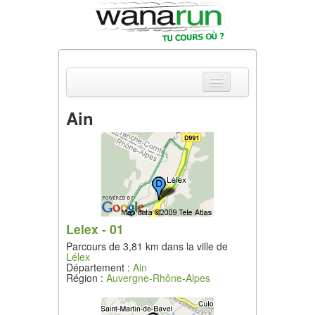
Ain
Actualités
Equipements & Tests
Parcours & Courses
Outils & Réseaux
Lelex - 01
Parcours de 3,81 km dans la ville de
Lélex
Département :
Ain
Région :
Auvergne-Rhône-Alpes