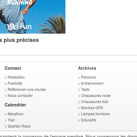
s plus précises
Contact
Archives
>
Rédaction
>
Parcours
>
Publicité
>
Entrainement
>
Référencer une course
>
Tests
>
Nous contacter
>
Chaussures route
>
Chaussures trail
Calendrier
>
Montres GPS
>
Marathon
>
Lampes frontales
>
Trail
>
Educatifs
>
Spartan Race
>
Triathlon
ur maintenir la connexion de l'espace membre. Nous conservons les don