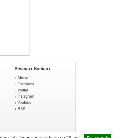
Réseaux Sociaux
>
Strava
>
Facebook
>
Twitter
>
Instagram
>
Youtube
>
RSS
nées statistiques sur une durée de 26 mois
J'ai compris