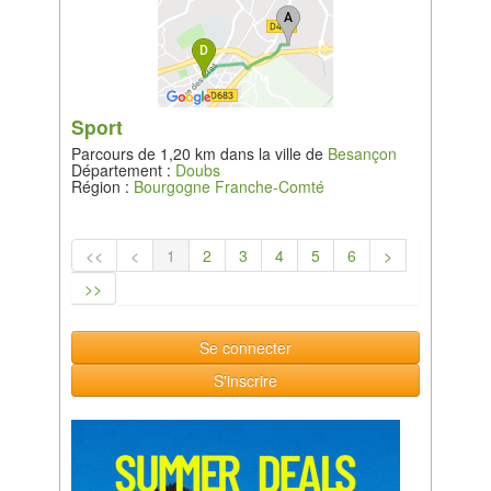
Sport
Parcours de 1,20 km dans la ville de
Besançon
Département :
Doubs
Région :
Bourgogne Franche-Comté
<<
<
1
2
3
4
5
6
>
>>
Se connecter
S'inscrire