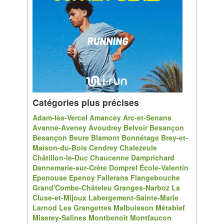
Catégories plus précises
Adam-lès-Vercel
Amancey
Arc-et-Senans
Avanne-Aveney
Avoudrey
Belvoir
Besançon
Besançon
Beure
Blamont
Bonnétage
Brey-et-
Maison-du-Bois
Cendrey
Chalezeule
Châtillon-le-Duc
Chaucenne
Damprichard
Dannemarie-sur-Crète
Domprel
École-Valentin
Epenouse
Epenoy
Fallerans
Flangebouche
Grand'Combe-Châteleu
Granges-Narboz
La
Cluse-et-Mijoux
Labergement-Sainte-Marie
Larnod
Les Grangettes
Malbuisson
Métabief
Miserey-Salines
Montbenoît
Montfaucon