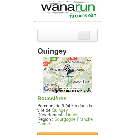
Quingey
Actualités
Equipements &
Tests
Parcours &
Courses
Boussières
Parcours de 9,94 km dans la
Outils & Réseaux
ville de
Quingey
Département :
Doubs
Région :
Bourgogne Franche-
Comté