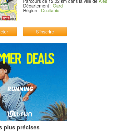
Parcours de 12,02 km dans la ville de
Alès
Département :
Gard
Région :
Occitanie
cter
S'inscrire
s plus précises