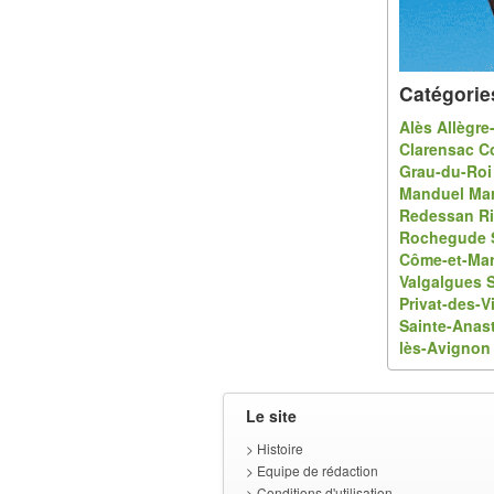
Catégorie
Alès
Allègre
Clarensac
C
Grau-du-Roi
Manduel
Mar
Redessan
Ri
Rochegude
Côme-et-Mar
Valgalgues
S
Privat-des-V
Sainte-Anas
lès-Avignon
Le site
>
Histoire
>
Equipe de rédaction
>
Conditions d'utilisation