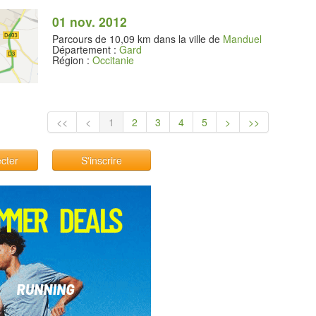
01 nov. 2012
Parcours de 10,09 km dans la ville de
Manduel
Département :
Gard
Région :
Occitanie
<<
<
1
2
3
4
5
>
>>
cter
S'inscrire