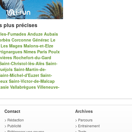
s plus précises
-les-Fumades
Anduze
Aubais
orbès
Corconne
Générac
Le
Les Mages
Malons-et-Elze
tignargues
Nimes
Paris
Poulx
vières
Rochefort-du-Gard
Saint-Christol-lès-Alès
Saint-
uéjols
Saint-Martin-de-
aint-Michel-d'Euzet
Saint-
ieux
Saint-Victor-de-Malcap
tasie
Vallabrègues
Villeneuve-
Contact
Archives
>
Rédaction
>
Parcours
>
Publicité
>
Entrainement
>
Référencer une course
>
Tests