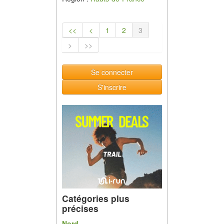
<<
<
1
2
3
>
>>
Se connecter
S'inscrire
Catégories plus
précises
Nord