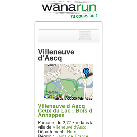
Villeneuve
d'Ascq
Actualités
Equipements &
Tests
Parcours &
Courses
Villeneuve d Ascq
Outils & Réseaux
Ceux du Lac : Bois d
Annappes
Parcours de 2,77 km dans la
ville de
Villeneuve d'Ascq
Département :
Nord
Région :
Hauts-de-France