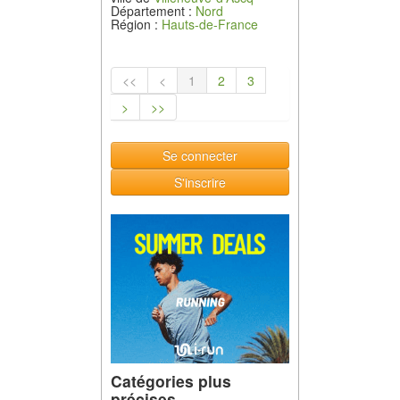
Département :
Nord
Région :
Hauts-de-France
<<
<
1
2
3
>
>>
Se connecter
S'inscrire
Catégories plus
précises