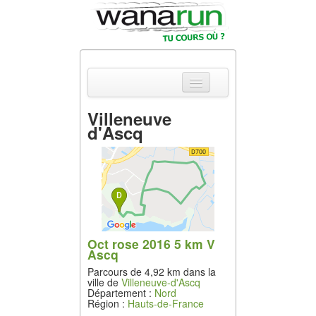
Villeneuve
d'Ascq
Actualités
Equipements &
Tests
Parcours &
Courses
Oct rose 2016 5 km V
Outils & Réseaux
Ascq
Parcours de 4,92 km dans la
ville de
Villeneuve-d'Ascq
Département :
Nord
Région :
Hauts-de-France