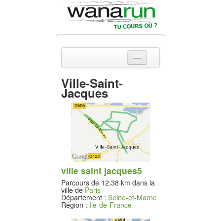
Ville-Saint-
Jacques
Actualités
Equipements &
Tests
Parcours &
Courses
ville saint jacques5
Outils & Réseaux
Parcours de 12,38 km dans la
ville de
Paris
Département :
Seine-et-Marne
Région :
Ile-de-France