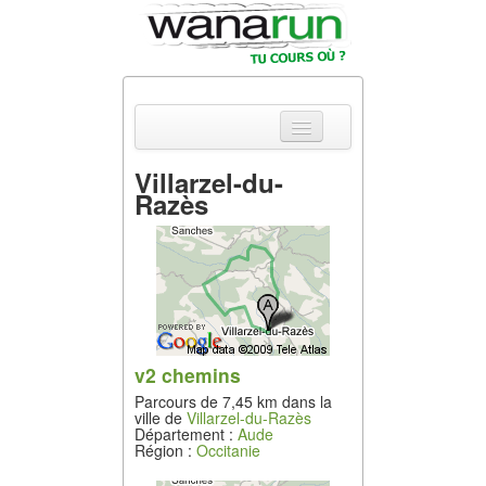
Villarzel-du-
Razès
Actualités
Equipements &
Tests
Parcours &
Courses
v2 chemins
Outils & Réseaux
Parcours de 7,45 km dans la
ville de
Villarzel-du-Razès
Département :
Aude
Région :
Occitanie