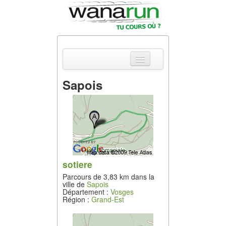
Sapois
Actualités
Equipements &
Tests
Parcours &
Courses
sotiere
Parcours de 3,83 km dans la
Outils & Réseaux
ville de
Sapois
Département :
Vosges
Région :
Grand-Est