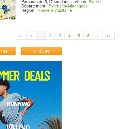
Parcours de 5,17 km dans la ville de
Biarritz
Département :
Pyrénées-Atlantiques
Région :
Nouvelle-Aquitaine
<<
<
1
2
3
4
5
6
>
>>
cter
S'inscrire