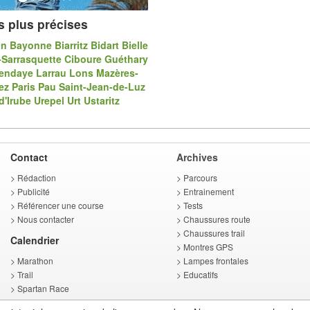
s plus précises
in
Bayonne
Biarritz
Bidart
Bielle
-Sarrasquette
Ciboure
Guéthary
endaye
Larrau
Lons
Mazères-
ez
Paris
Pau
Saint-Jean-de-Luz
d'Irube
Urepel
Urt
Ustaritz
Contact
Archives
>
Rédaction
>
Parcours
>
Publicité
>
Entrainement
>
Référencer une course
>
Tests
>
Nous contacter
>
Chaussures route
>
Chaussures trail
Calendrier
>
Montres GPS
>
Marathon
>
Lampes frontales
>
Trail
>
Educatifs
>
Spartan Race
>
Triathlon