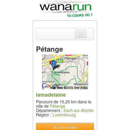
Pétange
Actualités
Equipements &
Tests
Parcours &
Courses
lamadelaine
Parcours de 10,20 km dans la
Outils & Réseaux
ville de
Pétange
Département :
Esch-sur-Alzette
Région :
Luxembourg
Se connecter