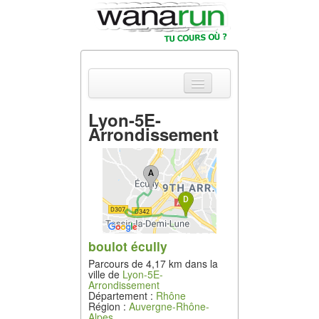
Lyon-5E-
Arrondissement
Actualités
Equipements &
Tests
Parcours &
Courses
boulot écully
Outils & Réseaux
Parcours de 4,17 km dans la
ville de
Lyon-5E-
Arrondissement
Département :
Rhône
Région :
Auvergne-Rhône-
Alpes