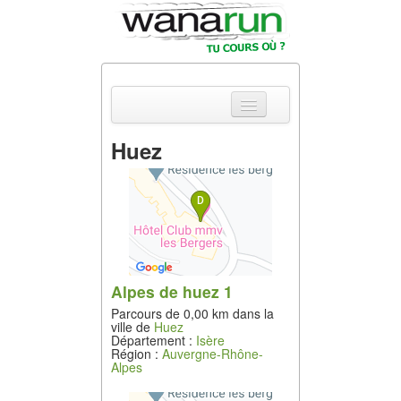
Huez
Actualités
Equipements &
Tests
Parcours &
Courses
Alpes de huez 1
Parcours de 0,00 km dans la
Outils & Réseaux
ville de
Huez
Département :
Isère
Région :
Auvergne-Rhône-
Alpes