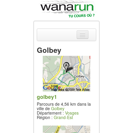
Golbey
Actualités
Equipements &
Tests
Parcours &
Courses
golbey1
Parcours de 4,56 km dans la
Outils & Réseaux
ville de
Golbey
Département :
Vosges
Région :
Grand-Est