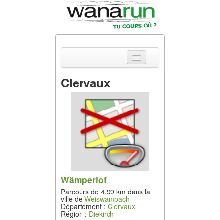
Clervaux
Actualités
Equipements &
Tests
Parcours &
Courses
Outils & Réseaux
Wämperlof
Parcours de 4,99 km dans la
ville de
Weiswampach
Département :
Clervaux
Région :
Diekirch